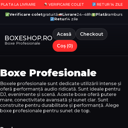
ATA LA LIVRARE
VERIFICARE COLET
RETUR 14 ZILE
Verificare colet
gratuită
Livrare
24–48h
Plată
ramburs
Retur
14 zile
Acasă
Checkout
BOXESHOP.RO
Boxe Profesionale
Coș (0)
Boxe Profesionale
Boxele profesionale sunt dedicate utilizării intense și
oferă performanță audio ridicată. Sunt ideale pentru
DJ, evenimente și scenă. Aceste boxe oferă putere
mare, conectivitate avansată și sunet clar. Sunt
construite pentru durabilitate și performanță. Alege
boxe profesionale pentru sunet de top.